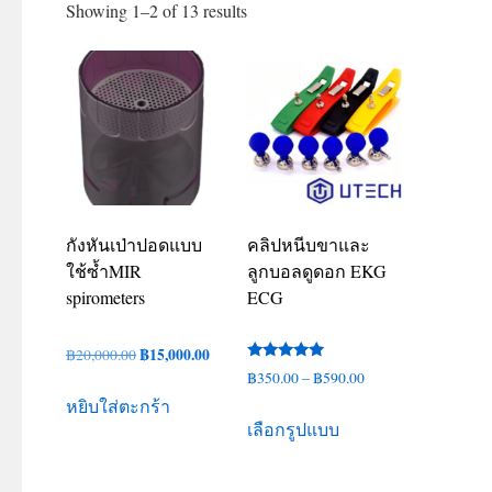
Showing 1–2 of 13 results
กังหันเป่าปอดแบบ
คลิปหนีบขาและ
ใช้ซ้ำMIR
ลูกบอลดูดอก EKG
spirometers
ECG
Original
฿
15,000.00
Current
฿
20,000.00
ให้คะแนน
Price
฿
350.00
–
฿
590.00
price
price
5.00
ตั้งแต่ 1-5
range:
หยิบใส่ตะกร้า
was:
is:
This
คะแนน
เลือกรูปแบบ
฿350.00
฿20,000.00.
฿15,000.00.
product
through
has
฿590.00
multiple