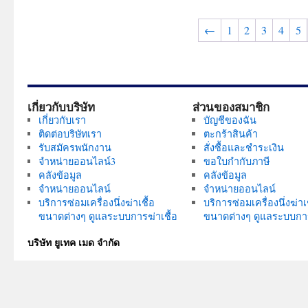
The
variants.
options
←
1
2
3
4
5
The
may
options
be
may
chosen
be
on
chosen
the
เกี่ยวกับบริษัท
ส่วนของสมาชิก
on
product
เกี่ยวกับเรา
บัญชีของฉัน
the
page
ติดต่อบริษัทเรา
ตะกร้าสินค้า
product
รับสมัครพนักงาน
สั่งซื้อและชำระเงิน
จำหน่ายออนไลน์3
ขอใบกำกับภาษี
page
คลังข้อมูล
คลังข้อมูล
จำหน่ายออนไลน์
จำหน่ายออนไลน์
บริการซ่อมเครื่องนึ่งฆ่าเชื้อ
บริการซ่อมเครื่องนึ่งฆ่าเช
ขนาดต่างๆ ดูแลระบบการฆ่าเชื้อ
ขนาดต่างๆ ดูแลระบบการ
บริษัท ยูเทค เมด จำกัด