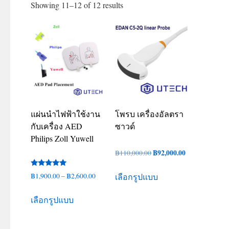
Showing 11–12 of 12 results
แผ่นนำไฟฟ้าใช้งาน
โพรบ เครื่องอัลตรา
กับเครื่อง AED
ซาวด์
Philips Zoll Yuwell
Original
฿
92,000.00
Current
฿
110,000.00
price
price
This
ให้คะแนน
Price
฿
1,900.00
–
฿
2,600.00
เลือกรูปแบบ
was:
is:
product
5.00
ตั้งแต่ 1-5
range:
฿110,000.00.
฿92,000.00.
This
has
คะแนน
เลือกรูปแบบ
฿1,900.00
product
multiple
through
has
variants.
฿2,600.00
multiple