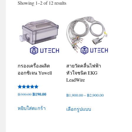
Showing 1–2 of 12 results
กรองเครื่องผลิต
สายวัดคลื่นไฟฟ้า
ออกซิเจน Yuwell
หัวใจชนิด EKG
LeadWire
ให้คะแนน
Original
฿
190.00
Current
฿
300.00
Price
฿
1,900.00
–
฿
2,900.00
5.00
ตั้งแต่ 1-5
price
price
range:
This
คะแนน
หยิบใส่ตะกร้า
was:
is:
เลือกรูปแบบ
฿1,900.00
product
฿300.00.
฿190.00.
through
has
฿2,900.00
multiple