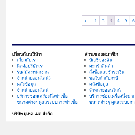
variants.
multiple
The
variants.
←
1
2
3
4
5
6
options
The
may
options
be
may
chosen
be
on
chosen
เกี่ยวกับบริษัท
ส่วนของสมาชิก
the
on
เกี่ยวกับเรา
บัญชีของฉัน
product
the
ติดต่อบริษัทเรา
ตะกร้าสินค้า
page
product
รับสมัครพนักงาน
สั่งซื้อและชำระเงิน
จำหน่ายออนไลน์3
ขอใบกำกับภาษี
page
คลังข้อมูล
คลังข้อมูล
จำหน่ายออนไลน์
จำหน่ายออนไลน์
บริการซ่อมเครื่องนึ่งฆ่าเชื้อ
บริการซ่อมเครื่องนึ่งฆ่าเช
ขนาดต่างๆ ดูแลระบบการฆ่าเชื้อ
ขนาดต่างๆ ดูแลระบบการ
บริษัท ยูเทค เมด จำกัด