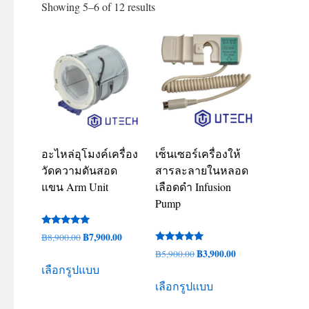
Showing 5–6 of 12 results
อะไหล่อุโมงค์เครื่อง
เซ็นเซอร์เครื่องให้
วัดความดันสอด
สารละลายในหลอด
แขน Arm Unit
เลือดดำ Infusion
Pump
ให้คะแนน
Original
฿
7,900.00
Current
฿
8,900.00
5.00
ให้คะแนน
ตั้งแต่ 1-5
price
price
Original
฿
3,900.00
Current
฿
5,900.00
This
5.00
คะแนน
เลือกรูปแบบ
ตั้งแต่ 1-5
was:
is:
price
price
product
This
คะแนน
เลือกรูปแบบ
฿8,900.00.
฿7,900.00.
was:
is:
has
product
฿5,900.00.
฿3,900.00.
multiple
has