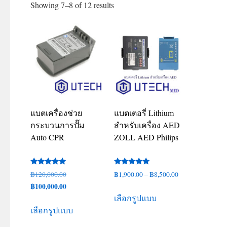
Showing 7–8 of 12 results
แบตเครื่องช่วย
แบตเตอรี่ Lithium
กระบวนการปั๊ม
สำหรับเครื่อง AED
Auto CPR
ZOLL AED Philips
ให้คะแนน
ให้คะแนน
Original
Price
฿
120,000.00
฿
1,900.00
–
฿
8,500.00
5.00
5.00
ตั้งแต่ 1-5
ตั้งแต่ 1-5
฿
100,000.00
price
Current
range:
This
คะแนน
คะแนน
เลือกรูปแบบ
was:
price
฿1,900.00
This
product
เลือกรูปแบบ
฿120,000.00.
is:
through
product
has
฿100,000.00.
฿8,500.00
has
multiple