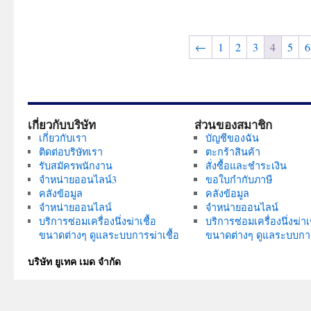
multiple
variants.
variants.
The
←
1
2
3
4
5
6
The
options
options
may
may
be
be
chosen
chosen
on
เกี่ยวกับบริษัท
ส่วนของสมาชิก
on
the
เกี่ยวกับเรา
บัญชีของฉัน
the
product
ติดต่อบริษัทเรา
ตะกร้าสินค้า
product
page
รับสมัครพนักงาน
สั่งซื้อและชำระเงิน
จำหน่ายออนไลน์3
ขอใบกำกับภาษี
page
คลังข้อมูล
คลังข้อมูล
จำหน่ายออนไลน์
จำหน่ายออนไลน์
บริการซ่อมเครื่องนึ่งฆ่าเชื้อ
บริการซ่อมเครื่องนึ่งฆ่าเช
ขนาดต่างๆ ดูแลระบบการฆ่าเชื้อ
ขนาดต่างๆ ดูแลระบบการ
บริษัท ยูเทค เมด จำกัด